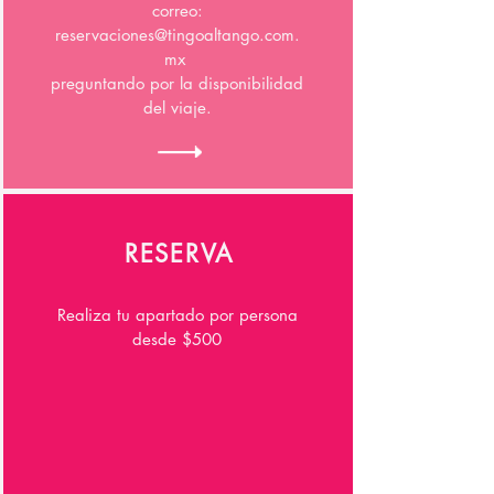
correo:
reservaciones@tingoaltango.com.
mx
preguntando por la disponibilidad
del viaje.
RESERVA
Realiza tu apartado por persona
desde $500