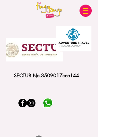
SECTUR No.3509017cee144