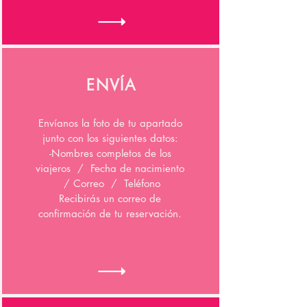
ENVÍA
Envíanos la foto de tu apartado
junto con los siguientes datos:
-Nombres completos de los
viajeros / Fecha de nacimiento
/ Correo / Teléfono
Recibirás un correo de
confirmación de tu reservación.