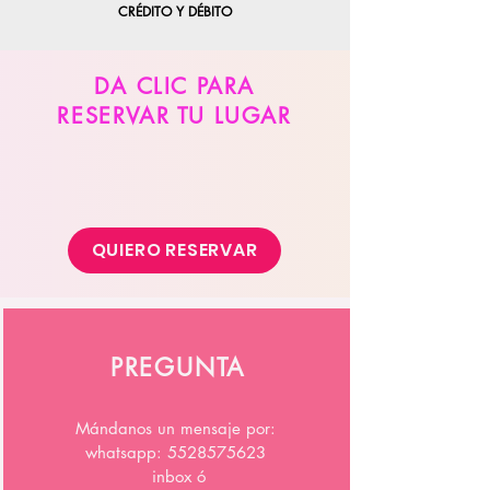
CRÉDITO Y DÉBITO
DA CLIC PARA
RESERVAR TU LUGAR
QUIERO RESERVAR
PREGUNTA
Mándanos un mensaje por:
whatsapp:
5528575623
inbox ó