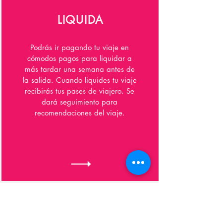
LIQUIDA
Podrás ir pagando tu viaje en
cómodos pagos para liquidar a
más tardar una semana antes de
la salida. Cuando liquides tu viaje
recibirás tus pases de viajero. Se
dará seguimiento para
recomendaciones del viaje.
FORMAS DE PAGO