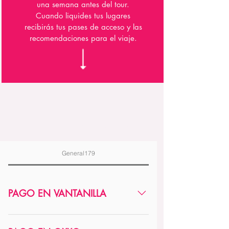
una semana antes del tour.
Cuando liquides tus lugares
recibirás tus pases de acceso y las
recomendaciones para el viaje.
FORMAS DE PAGO
General179
PAGO EN VANTANILLA
Banco: BBVA Cuenta: 15 44 11 47 59