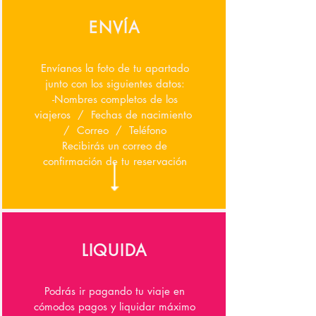
ENVÍA
Envíanos la foto de tu apartado
junto con los siguientes datos:
-Nombres completos de los
viajeros / Fechas de nacimiento
/ Correo / Teléfono
Recibirás un correo de
confirmación de tu reservación
LIQUIDA
Podrás ir pagando tu viaje en
cómodos pagos y liquidar máximo