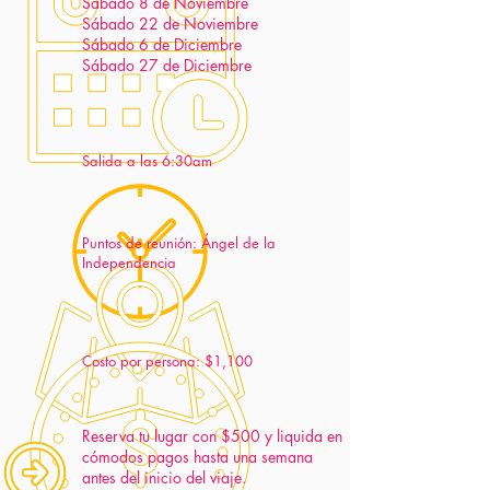
Sábado 8 de Noviembre
Sábado 22 de Noviembre
Sábado 6 de Diciembre
Sábado 27 de Diciembre
Salida a las 6:30am
Puntos de reunión: Ángel de la
Independencia
Costo por persona: $1,100
Reserva tu lugar con $500 y liquida en
cómodos pagos hasta una semana
antes del inicio del viaje.