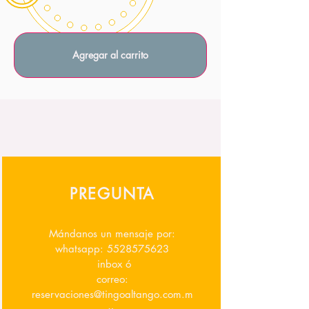
Agregar al carrito
PREGUNTA
Mándanos un mensaje por:
whatsapp:
5528575623
inbox ó
correo:
reservaciones@tingoaltango.com.m