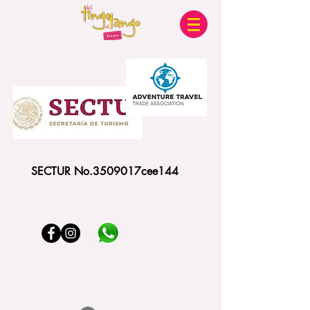
SECTUR No.3509017cee144