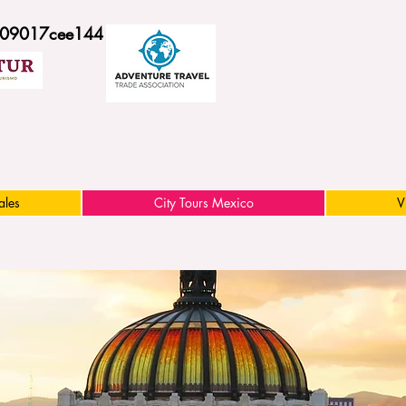
509017cee144
ales
City Tours Mexico
V