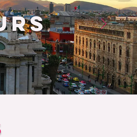
URS
S