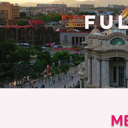
FU
MÉ