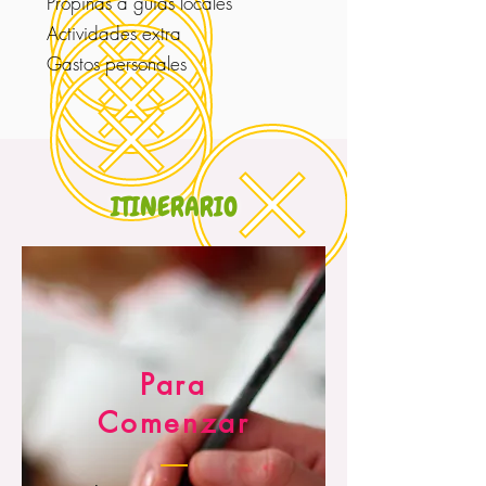
Propinas a guías locales
Actividades extra
Gastos personales
ITINERARIO
Para
Comenzar