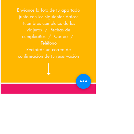
Envíanos la foto de tu apartado
junto con los siguientes datos:
-Nombres completos de los
viajeros / Fechas de
cumpleaños / Correo /
Teléfono
Recibirás un correo de
confirmación de tu reservación
LIQUIDA
Podrás ir pagando tu viaje en
cómodos pagos y liquidar máximo
una semana antes del tour.