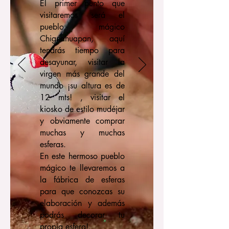
El primer punto que
visitaremos será el
pueblo mágico
Chignahuapan, aquí
tendrás tiempo para
desayunar, visitar la
virgen más grande del
mundo ¡su altura es de
12 mts! , visitar el
kiosko de estilo mudéjar
y obviamente comprar
muchas y muchas
esferas.
En este hermoso pueblo
mágico te llevaremos a
la fábrica de esferas
para que conozcas su
elaboración y además
podrás decorar tu
propia esfera!.