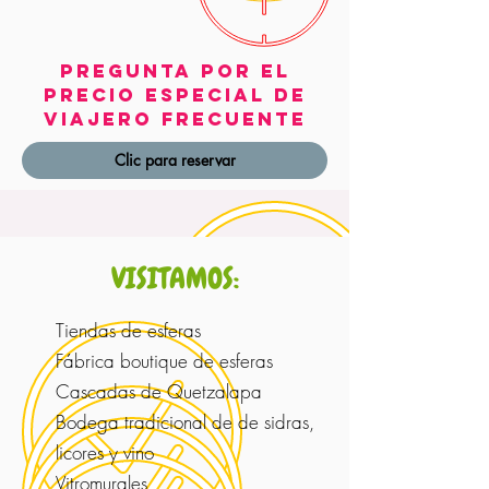
PREGUNTA POR EL
PRECIO ESPECIAL DE
VIAJERO FRECUENTE
Clic para reservar
VISITAMOS:
Tiendas de esferas
Fábrica boutique de esferas
Cascadas de Quetzalapa
Bodega tradicional de de sidras,
licores y vino
Vitromurales