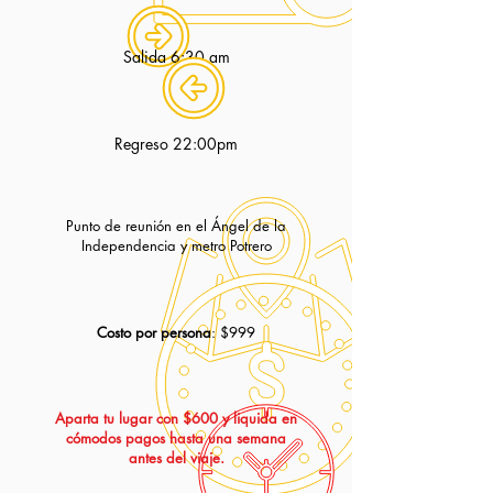
Salida 6:30 am
Regreso 22:00pm
Punto de reunión en el Ángel de la
Independencia y metro Potrero
Costo por persona
: $999
Aparta tu lugar con $600 y liquida en
cómodos pagos hasta una semana
antes del viaje.