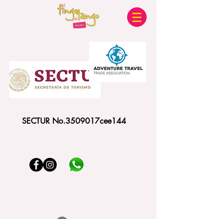
SECTUR No.3509017cee144