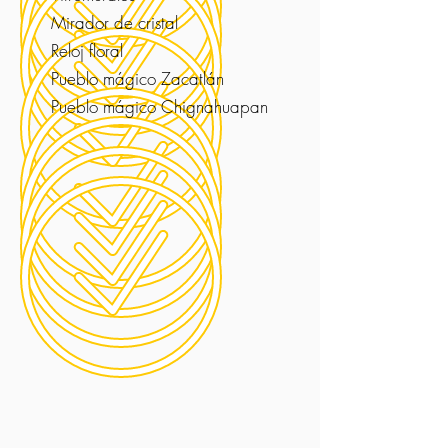
Mirador de cristal
Reloj floral
Pueblo mágico Zacatlán
Pueblo mágico Chignahuapan